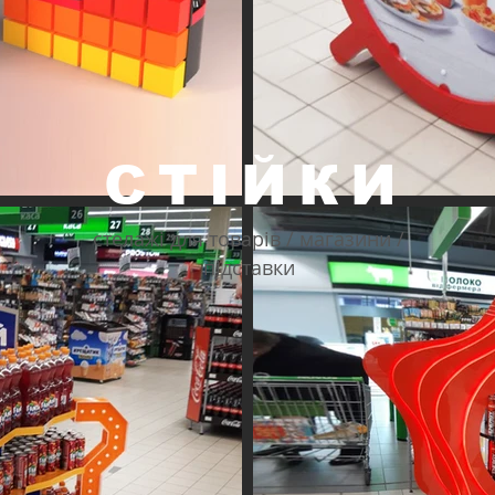
СТІЙКИ
стелажі для товарів / магазини /
підставки