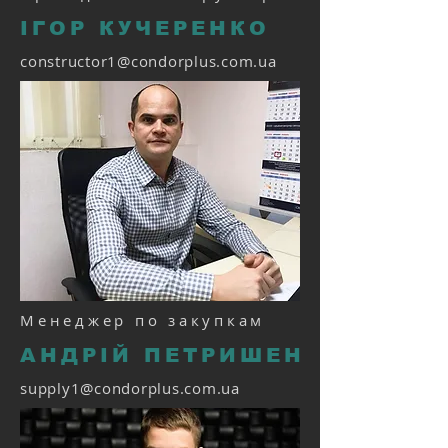
ІГОР КУЧЕРЕНКО
constructor1@condorplus.com.ua
Менеджер по закупкам
АНДРІЙ ПЕТРИШЕН
supply1@condorplus.com.ua